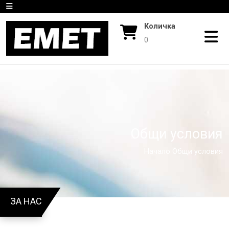
Количка
0
Общи условия
Начало
Общи условия
ЗА НАС