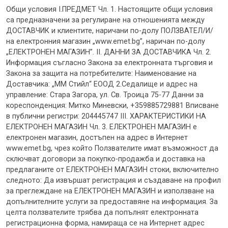
Общи условия I.ПРЕДМЕТ Чл. 1. Настоящите общи условия са предназначени за регулиране на отношенията между ДОСТАВЧИК и клиентите, наричани по-долу ПОЛЗВАТЕЛ/И/ на електронния магазин „www.emet.bg”, наричан по-долу „ЕЛЕКТРОНЕН МАГАЗИН”. ІІ. ДАННИ ЗА ДОСТАВЧИКА Чл. 2. Информация съгласно Закона за електронната търговия и Закона за защита на потребителите: Наименование на Доставчика: „ММ Стийл“ ЕООД 2.Седалище и адрес на управление: Стара Загора, ул. Св. Троица 75-77 Данни за кореспонденция: Митко Миневски, +359885729881 Вписване в публични регистри: 204445747 III. ХАРАКТЕРИСТИКИ НА ЕЛЕКТРОНЕН МАГАЗИН Чл. 3. ЕЛЕКТРОНЕН МАГАЗИН e електронен магазин, достъпен на адрес в Интернет www.emet.bg, чрез който Ползвателите имат възможност да сключват договори за покупко-продажба и доставка на предлаганите от ЕЛЕКТРОНЕН МАГАЗИН стоки, включително следното: Да извършат регистрация и създаване на профил за преглеждане на ЕЛЕКТРОНЕН МАГАЗИН и използване на допълнителните услуги за предоставяне на информация. За целта ползвателите трябва да попълнят електронната регистрационна форма, намираща се на Интернет адрес www.emet.bg . При попълване на електронната форма за регистрация съответния ползвателе длъжен да предостави изискуемите и верни данни, както и да ги актуализира в 7-дневен срок от тяхната промяна. Ползвателят гарантира, че данните, които предоставя в процеса на регистрация, са верни, пълни и точни и при промяна на последните ще ги актуализира своевременно. В случай че съответния ползвател предостави неверни данни или не са отразени настъпили промени в срока посочен по-горе, Доставчикътима право да прекрати договора като спре незабавно и без предизвестие поддържането и достъпа на Ползвателя до профила му. Електронният магазин предоставя възможност за разглеждане и поръчка като гост. Ползвателят – гост е длъжен да попълни съответната форма с изискуемите данни. Ползвателят гарантира, че данните, които предоставя са верни, пълни и точни. Да извършват електронни изявления във връзка със сключването или изпълнението на договори с ЕЛЕКТРОНЕН МАГАЗИН чрез интерфейса на страницата на ЕЛЕКТРОНЕН МАГАЗИН, достъпна в Интернет. Преди извършване на изявлението съответния ползвателможе свободно да поправя въведената от него информация в регистрационната форма. продажната цена, с включен ДДС, както и тарифа за стойността на пощенските, куриерските или транспортните разходи, невключени в цената на стоките, свързани с тяхната доставка; – информация за начините на плащане, доставка и изпълнение на договора; – правото на Ползвателя и условията и начина за упражняването му да се откаже от договора и условията, при които стоката може да бъде върната, с изключение на случаите по „Закона за защита на потребителите“; – периода, за който направеното предложение и цена остават в сила; – всякаква друга информация, която доставчикът е длъжен, съгласно българското законодателство, да предостави своевременно преди закупуването на стоката от Ползвателя. ПРАВА И ЗАДЪЛЖЕНИЯ да събира и използва информация относно своите потребители, когато същите се регистрират, като тази информация може да включва име, презиме, фамилия, адрес, телефон, електронен пощенски адрес за кореспонденция и всяка друга информация, която се предоставя при регистрацията и всяка друга, която се въвежда или предоставя при заявяване, получаване или използване на предоставяните от доставчика услуги, участване в промоции, томболи и състезания, попълване на анкетни карти, въпросници, формуляри и други, като Доставчикът ще използва същата при спазване на Закона за защита на личните данни. – полага грижа информацията в магазина да се поддържа винаги вярна и актуална, но не гарантира за достоверността и пълнотата на същата; – не носи отговорност за непредоставяне на достъп до магазина, както и за необработването или ненавременното обработване на заявките за покупка, при настъпване на обстоятелства извън неговия контрол – случаи на непреодолима сила, случайни събития, проблеми в глобалната мрежа Интернет; – не гарантира, че достъпът до магазина ще бъде непрекъсваем, навременен, сигурен и свободен от грешки, доколкото това е извън възможностите, контрола и волята му; – доколкото не разполага с възможността да променя, контролира или по друг начин влияе върху качеството и годността за употреба на заявените от Ползвателя стоки не отговаря за съответствието им с приложимите нормативни изисквания и техните качества; – не носи отговорност за вреди, причинени върху софтуера, хардуера или телекомуникационните съоръжения, или за загуба на данни, произтекли от материали или ресурси, търсени, заредени или използвани по какъвто и да било начин посредством него; – няма задължението и обективната възможност да контролира начина, по който Потребителят използва магазина. Чл.11. Ползвателят се задължава: – да посочи точен и валиден телефон, адрес за доставка и електронен пощенски адрес за кореспонденция; – да плати цената на заявената от него стока; – да заплати разходите по доставката, освен в случаите, в които разходите за доставка остават за сметка на Доставчика; – да получи стоката; – да полага всички грижи и да предприема необходимите мерки, които разумно се налагат, с цел опазване на паролата си; – с оглед спецификата на Интернет протоколите и сигурността при опазването на данните за паролата, да прекратява сесията, при която е влязъл в потребителския си профил чрез натискане на виртуалния бутон “изход”; – да не подава фиктивни или невалидни заявки или друга невярна информация. Ползвателят носи пълна отговорност за опазването на своята парола, както и за всички действия, които се извършват от него или от трето лице чрез използването й. – да спазва българското законодателство, настоящите Общи условия, Интернет етиката, правилата на морала и добрите нрави; – да не нарушава чужди имуществени или неимуществени права, включително право на интелектуална собственост; – да уведомява незабавно Доставчика за всеки случай на извършено или открито нарушение при използване на магазина; – да не се намесва в правилното действие на системата, включително, но не само, да не осуетява процедурата по идентификация на друг потребител, да не осъществява достъп извън предоставения му, да не възпрепятства други потребители да използват магазина; – да не извлича чрез технически средства или по технически начин информационни ресурси или части от информационни ресурси, принадлежащи към базите данни, разположени в магазина и по този начин да не създава собствена база данни в електронен или друг вид; – да не се представя за друго лице или представител на юридическо лице или група хора, които не е оправомощен да представлява, или по друг начин да заблуждава трети лица относно самоличността си или принадлежността си към определена група лица; – да не извършва злоумишлени действия по смисъла на настоящите Общи условия. – достъп в режим онлайн до Доставчика, при спазване на условията и изискванията за достъп, освен при настъпване на обстоятелства извън контрола на Доставчика – случаи на непреодолима сила, случайни събития, проблеми в глобалната мрежа Интернет; – достъп и корекция в режим онлайн на личните си данни; държавни органи, търговски дружества, физически лица и други, освен в случаите когато е получил изричното писмено съгласие на Клиента, информацията е изискана от държавни органи или длъжностни лица, които според действащото законодателство са оправомощени да изискват и събират такава информация. Доставчикът е длъжен да предостави информацията по силата на закона. Да сключват договори за покупко-продажба и доставка на стоките, предлагани от ЕЛЕКТРОНЕН МАГАЗИН; Да извършват плащания във връзка със сключените договори с ЕЛЕКТРОНЕН МАГАЗИН, съгласно поддържаните от ЕЛЕКТРОНЕН МАГАЗИН начини за разплащанe- наложен платеж или банков път. Да получават информация за нови стоки предлагани от ЕЛЕКТРОНЕН МАГАЗИН. С акта на регистрацията си съответния ползвател дава съгласие да получава имейл кореспонденцията и информационен Бюлетин. В случай че не желае да получава имейл кореспонденция и рекламен Бюлетин, може да се откаже във всеки един момент и да информира Доставчика, като изпрати имейл на електронна му поща. Да преглеждат стоките, техните характеристики, цени и условия за доставка. В тази връзка доставчикът публикува: описание на основните характеристики и изображение на всяка стока, съгласно посочената от производителя информация; Чл. 4. Доставчикът доставя стоките и гарантира правата на Ползвателите, предвидени в закона, в рамките на добросъвестността, възприетите в практиката, потребителското или търговското право критерии и условия. Чл. 5. (1) Ползвателите сключват договор за покупко-продажба на стоките, предлагани от ЕЛЕКТРОНЕН МАГАЗИНчрез интерфейса на Доставчика, достъпен на страницата му в Интернет на адрес www.emet.bg или друго средство за комуникация от разстояние. (2) По силата на сключения с Ползвателите договор за покупко-продажба на стоки, Доставчикът се задължава да достави и да прехвърли собствеността на Ползвателя на определените от него чрез интерфейса стоки. Стоката се предава на адреса за доставка на Потребителя или на трето лице – представител на Потребителя, което приема и потвърждава получаването на същата от името наПотребителя. При предаване на стоката Потребителят или третото лице – представител на Потребителяподписват придружаващите я документи, служещи като потвърждение за доставката на стоката. В случай че Потребителят не бъде намерен в срока за доставка на посочения от него адрес или не бъде осигурен достъп и условия за предаване на стоката в този срок, Доставчикът се освобождава от задължението си да достави заявената стока. Потребителят може да потвърди желанието си да получи стоката и след изтичане на срока за доставка, в който не е бил намерен на адреса, като поема всички разходи по доставката. В този случай започва да тече нов срок за доставка от момента на потвърждението по предходното изречение. (3) Ползвателите заплащат на Дост