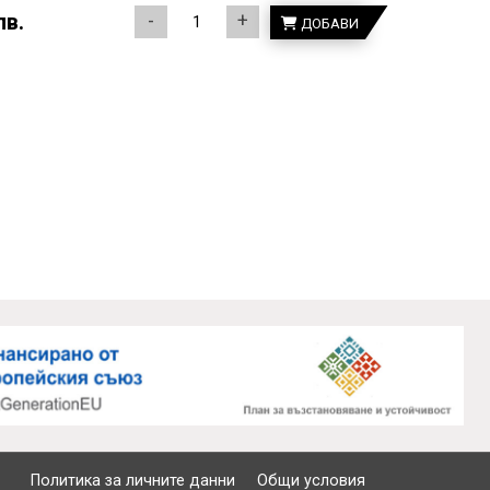
лв.
-
+
ДОБАВИ
Политика за личните данни
Общи условия