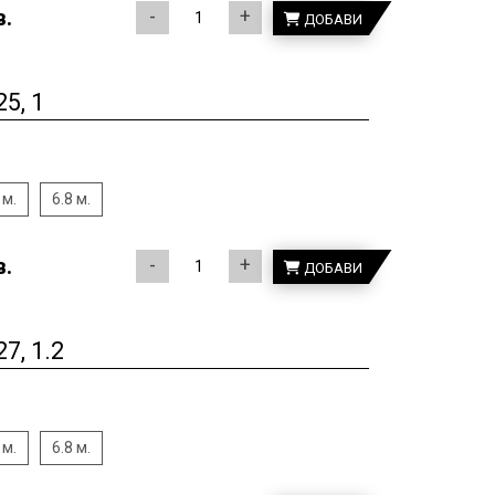
в.
-
+
ДОБАВИ
5, 1
 м.
6.8 м.
в.
-
+
ДОБАВИ
, 1.2
 м.
6.8 м.