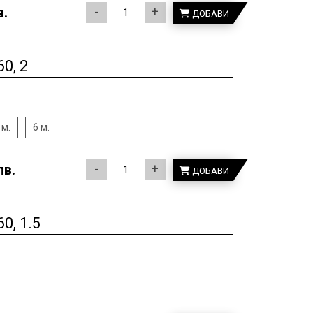
в.
-
+
ДОБАВИ
0, 2
 м.
6 м.
лв.
-
+
ДОБАВИ
, 1.5