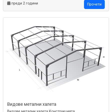
преди 2 години
Прочети
Видове метални халета
Видове метални халета Конструкцията...